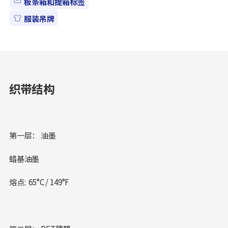
板条箱和提箱标签
服装吊牌
织带结构
第一层： 油墨
蜡基油墨
熔点: 65°C / 149°F