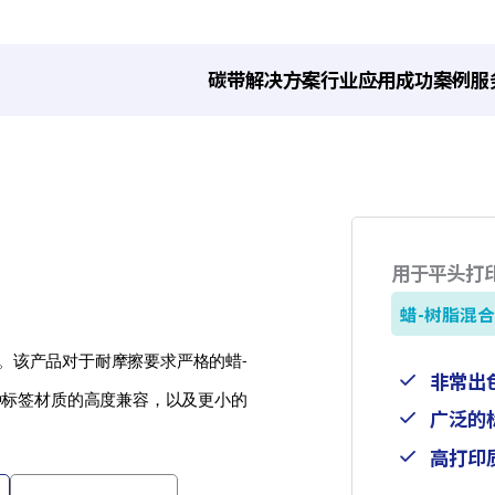
碳带解决方案
行业应用
成功案例
服
用于平头打
蜡-树脂混
带。该产品对于耐摩擦要求严格的蜡-
非常出
种标签材质的高度兼容，以及更小的
广泛的
高打印