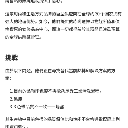
銷售點的無縫追蹤提供了信心。
这家时尚和生活方式品牌的巨型供应商在全球约 30 个国家拥有
强大的地理优势。如今，他們提供的時尚選擇以物超所值和價
格實惠的奢侈品為中心，而這一切都得益於其精簡且注重預算
的全球供應鏈管理。
挑戰
由於以下問題，他們正在尋找替代當前熱轉印解決方案的方
案：
目前的熱轉印色帶不再能夠承受工業清洗過程。
黑度
3.色帶品質不一致——堵塞
其生產線中目前色帶的品質價值比和性能不合格導致標籤上列
印資訊遺失。