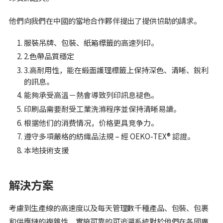
他們向我們在中國的當地合作夥伴提出了提供協助的請求。
服裝吊牌、包裝、紙箱標籤的高速列印。
2.色帶品質穩定
3.高耐用性，能在緞面護理標籤上保持深色、清晰、銳利
的訊息。
能夠承受高溫－熱會導致列印訊息褪色。
印刷品需要耐受工業洗滌程序並保持清晰易讀。
根据他们的消费情况，价格更具竞争力。
遵守多項嚴格的紡織品法規 – 經 OEKO-TEX® 認證。
本地技術支援
解決方案
考慮到生產線的高速度以及每天管理數千種產品、包裝、包裹
和供應鏈的複雜性，實施可靠的可追溯系統對於他們在各國廣