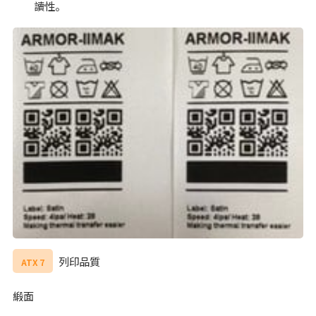
讀性。
列印品質
ATX 7
緞面