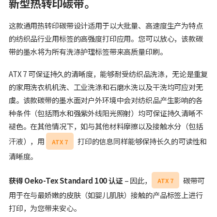
新型热转印碳带。
这款通用热转印碳带设计适用于以大批量、高速度生产为特点
的纺织品行业用标签的高强度打印应用。您可以放心，该款碳
带的墨水将为所有洗涤护理标签带来高质量印刷。
ATX 7 可保证持久的清晰度，能够耐受纺织品洗涤，无论是重复
的家用洗衣机机洗、工业洗涤和石磨水洗以及干洗均可应对无
虞。该款碳带的墨水面对户外环境中会对纺织品产生影响的各
种条件（包括雨水和强紫外线阳光照射）均可保证持久清晰不
褪色。在其他情况下，如与其他材料摩擦以及接触水分（包括
汗液），用
打印的信息同样能够保持长久的可读性和
ATX 7
清晰度。
获得 Oeko-Tex Standard 100
认证
– 因此，
碳带可
ATX 7
用于在与最娇嫩的皮肤（如婴儿肌肤）接触的产品标签上进行
打印，为您带来安心。